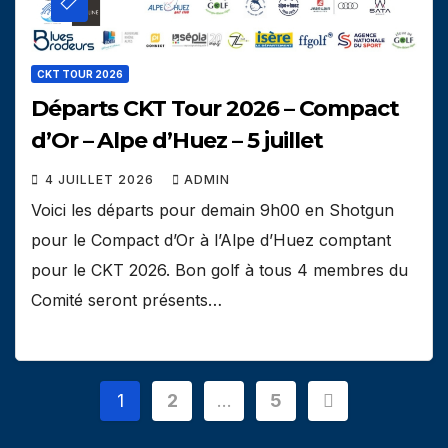
CKT TOUR 2026
Départs CKT Tour 2026 – Compact
d’Or – Alpe d’Huez – 5 juillet
4 JUILLET 2026
ADMIN
Voici les départs pour demain 9h00 en Shotgun
pour le Compact d’Or à l’Alpe d’Huez comptant
pour le CKT 2026. Bon golf à tous 4 membres du
Comité seront présents…
Pagination
1
2
…
5
des