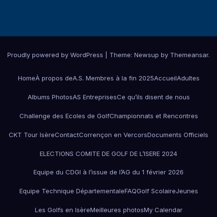
de Golf de l'Isère
Proudly powered by WordPress
|
Theme:
Newsup
by
Themeansar
.
Home
À propos de
A.S. Membres à la fin 2025
Accueil
Adultes
Albums Photos
AS Entreprises
Ce qu’ils disent de nous
Challenge des Ecoles de Golf
Championnats et Rencontres
CKT Tour Isère
Contact
Corrençon en Vercors
Documents Officiels
ELECTIONS COMITE DE GOLF DE L’ISERE 2024
Equipe du CDGI à l’issue de l’AG du 1 février 2026
Equipe Technique Départementale
FAQ
Golf Scolaire
Jeunes
Les Golfs en Isère
Meilleures photos
My Calendar