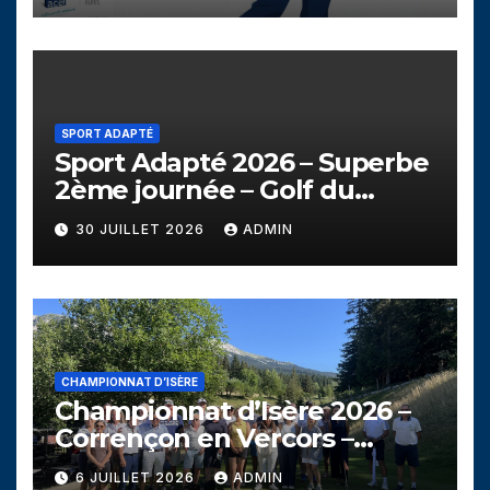
SPORT ADAPTÉ
Sport Adapté 2026 – Superbe
2ème journée – Golf du
Campanil
30 JUILLET 2026
ADMIN
CHAMPIONNAT D’ISÈRE
Championnat d’Isère 2026 –
Corrençon en Vercors –
Dimanche 5 juillet
6 JUILLET 2026
ADMIN