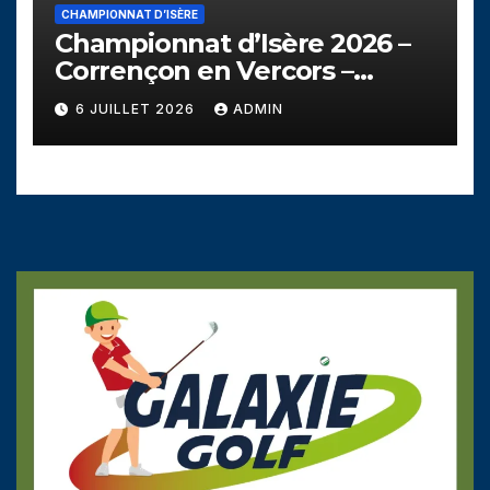
CHAMPIONNAT D’ISÈRE
Championnat d’Isère 2026 –
Corrençon en Vercors –
Dimanche 5 juillet
6 JUILLET 2026
ADMIN