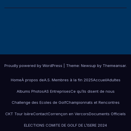
Comité Départemental
de Golf de l'Isère
Proudly powered by WordPress
|
Theme:
Newsup
by
Themeansar
.
Home
À propos de
A.S. Membres à la fin 2025
Accueil
Adultes
Albums Photos
AS Entreprises
Ce qu’ils disent de nous
Challenge des Ecoles de Golf
Championnats et Rencontres
CKT Tour Isère
Contact
Corrençon en Vercors
Documents Officiels
ELECTIONS COMITE DE GOLF DE L’ISERE 2024