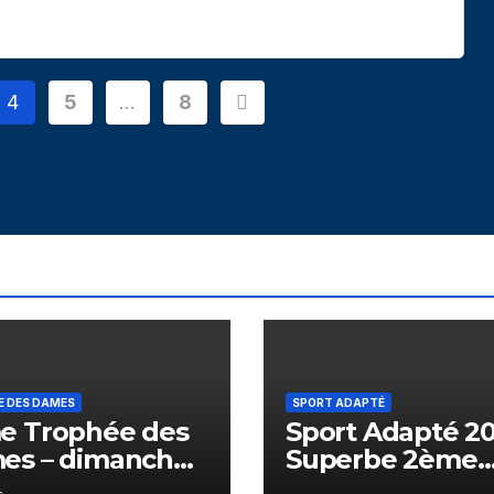
4
5
…
8
E DES DAMES
SPORT ADAPTÉ
e Trophée des
Sport Adapté 20
es – dimanche
Superbe 2ème
eptembre – Golf
journée – Golf d