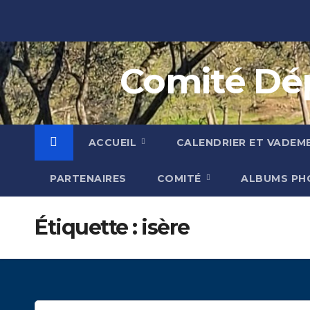
Skip
to
content
Comité Dép
ACCUEIL
CALENDRIER ET VADEM
PARTENAIRES
COMITÉ
ALBUMS P
Étiquette :
isère