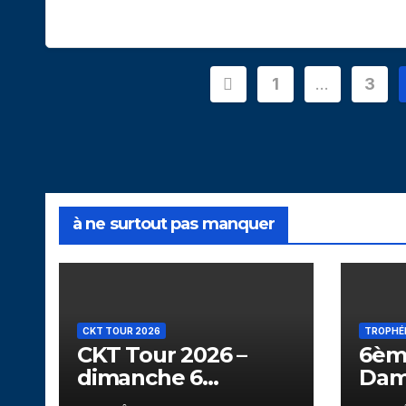
Pagination
1
…
3
des
publications
à ne surtout pas manquer
CKT TOUR 2026
TROPHÉ
CKT Tour 2026 –
6èm
dimanche 6
Dam
septembre – Golf
13 s