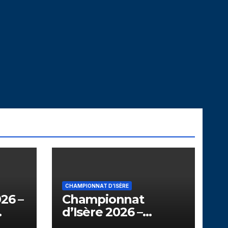
CHAMPIONNAT D’ISÈRE
26 –
Championnat
d’Isère 2026 –
u
Corrençon en