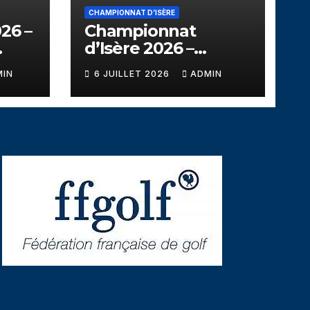
CHAMPIONNAT D’ISÈRE
26 –
Championnat
d’Isère 2026 –
u
Corrençon en
MIN
6 JUILLET 2026
ADMIN
Vercors – Dimanche
5 juillet