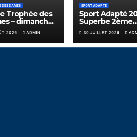
E DES DAMES
SPORT ADAPTÉ
e Trophée des
Sport Adapté 20
es – dimanche
Superbe 2ème
eptembre – Golf
journée – Golf d
ÛT 2026
ADMIN
30 JUILLET 2026
AD
eyssins
Campanil