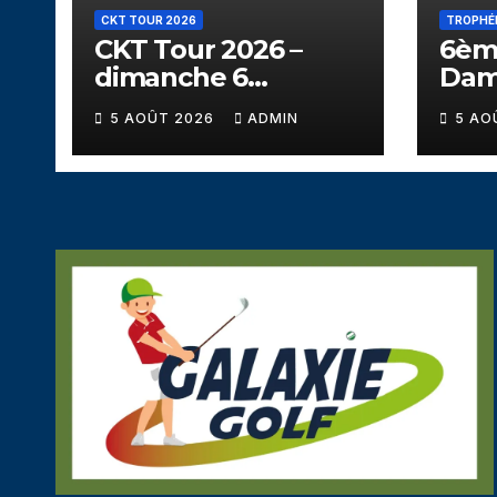
CKT TOUR 2026
TROPHÉ
CKT Tour 2026 –
6èm
dimanche 6
Dam
septembre – Golf
13 s
5 AOÛT 2026
ADMIN
5 AO
des 2 Alpes
de S