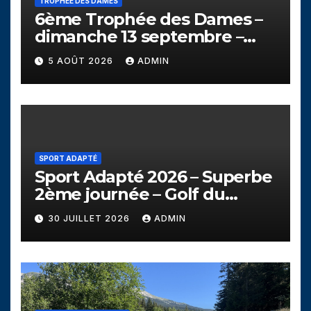
TROPHÉE DES DAMES
6ème Trophée des Dames –
dimanche 13 septembre –
Golf de Seyssins
5 AOÛT 2026
ADMIN
SPORT ADAPTÉ
Sport Adapté 2026 – Superbe
2ème journée – Golf du
Campanil
30 JUILLET 2026
ADMIN