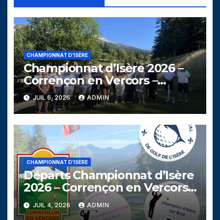
CHAMPIONNAT D’ISÈRE
Championnat d’Isère 2026 –
Corrençon en Vercors –
Dimanche 5 juillet
JUIL 6, 2026
ADMIN
CHAMPIONNAT D’ISÈRE
Départs Championnat d’Isère
2026 – Corrençon en Vercors –
5 juillet 2026
JUIL 4, 2026
ADMIN