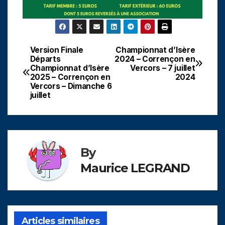
Version Finale
Championnat d’Isère
Navigation
Départs
2024 – Corrençon en
Championnat d’Isère
Vercors – 7 juillet
de
2025 – Corrençon en
2024
Vercors – Dimanche 6
l’article
juillet
By
Maurice LEGRAND
Articles similaires