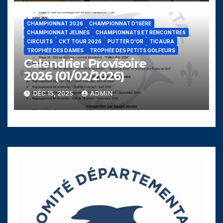
CHAMPIONNAT 2026
CHAMPIONNAT D’ISÈRE
CHAMPIONNAT JEUNES
CHAMPIONNATS ET RENCONTRES
CIRCUITS
CKT TOUR 2026
PUTTER D'OR
TICAURA
TROPHÉE DES DAMES
TROPHÉE DES PETITS GOLFEURS
Calendrier Provisoire
2026 (01/02/2026)
DÉC 15, 2025
ADMIN