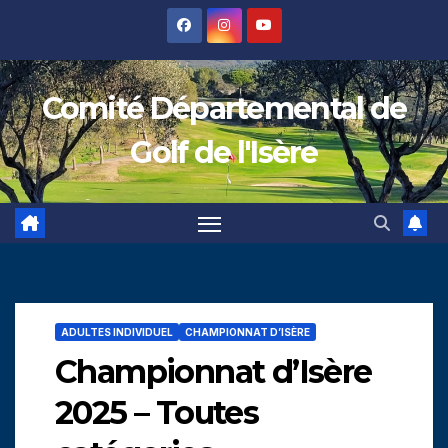
Skip
to
content
Comité Départemental de
Golf de l'Isère
ADULTES INDIVIDUEL
CHAMPIONNAT D’ISÈRE
Championnat d’Isère
2025 – Toutes