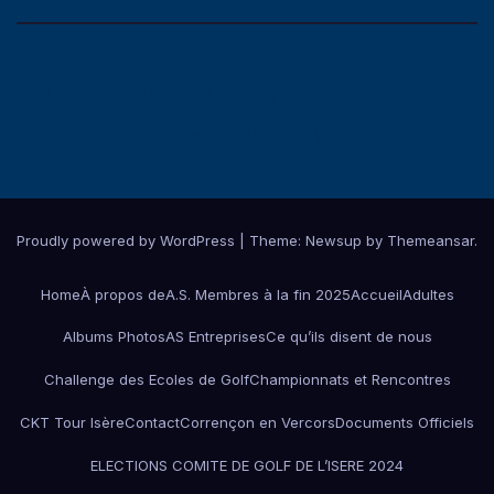
Comité Départemental
de Golf de l'Isère
Proudly powered by WordPress
|
Theme:
Newsup
by
Themeansar
.
Home
À propos de
A.S. Membres à la fin 2025
Accueil
Adultes
Albums Photos
AS Entreprises
Ce qu’ils disent de nous
Challenge des Ecoles de Golf
Championnats et Rencontres
CKT Tour Isère
Contact
Corrençon en Vercors
Documents Officiels
ELECTIONS COMITE DE GOLF DE L’ISERE 2024