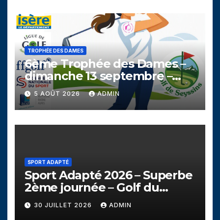
TROPHÉE DES DAMES
6ème Trophée des Dames –
dimanche 13 septembre –
Golf de Seyssins
5 AOÛT 2026
ADMIN
SPORT ADAPTÉ
Sport Adapté 2026 – Superbe
2ème journée – Golf du
Campanil
30 JUILLET 2026
ADMIN