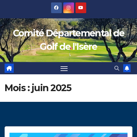
Skip
to
content
Comité Départemental de
Golf de l'Isère
Mois :
juin 2025