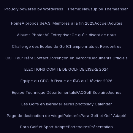
Proudly powered by WordPress
|
Theme:
Newsup
by
Themeansar
.
Home
À propos de
A.S. Membres à la fin 2025
Accueil
Adultes
Albums Photos
AS Entreprises
Ce qu’ils disent de nous
Challenge des Ecoles de Golf
Championnats et Rencontres
CKT Tour Isère
Contact
Corrençon en Vercors
Documents Officiels
ELECTIONS COMITE DE GOLF DE L’ISERE 2024
Equipe du CDGI à l’issue de l’AG du 1 février 2026
Equipe Technique Départementale
FAQ
Golf Scolaire
Jeunes
Les Golfs en Isère
Meilleures photos
My Calendar
Page de destination de widget
Palmarès
Para Golf et Golf Adapté
Para Golf et Sport Adapté
Partenaires
Présentation