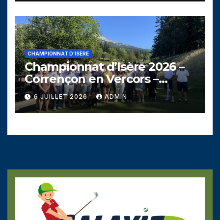
CHAMPIONNAT D’ISÈRE
Championnat d’Isère 2026 –
Corrençon en Vercors –
Dimanche 5 juillet
6 JUILLET 2026
ADMIN