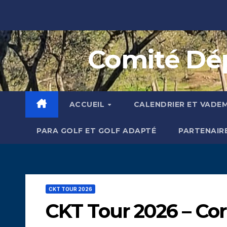
Skip
to
content
Comité Dép
ACCUEIL
CALENDRIER ET VADE
PARA GOLF ET GOLF ADAPTÉ
PARTENAIR
CKT TOUR 2026
CKT Tour 2026 – Cor