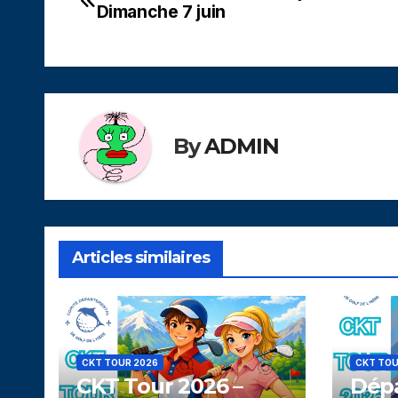
Dimanche 7 juin
de
l’article
By
ADMIN
Articles similaires
CKT TOUR 2026
CKT TOU
CKT Tour 2026 –
Dépa