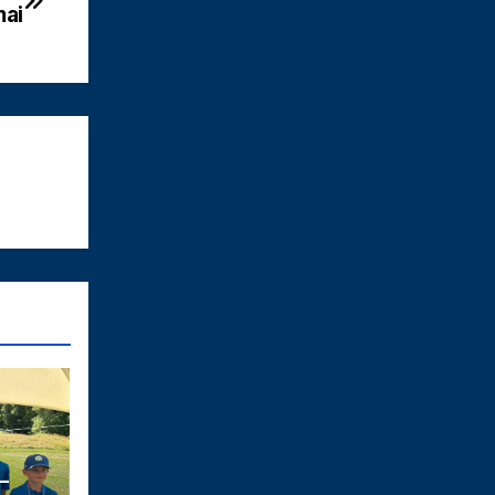
mai
–