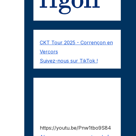
CKT Tour 2025 - Corrençon en
Vercors
Suivez-nous sur TikTok !
https://youtu.be/Pnw1tbo9S84