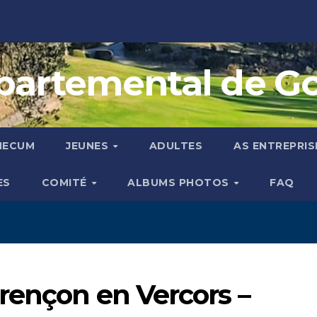
artemental de Golf
MECUM
JEUNES
ADULTES
AS ENTREPRIS
ES
COMITÉ
ALBUMS PHOTOS
FAQ
rençon en Vercors –