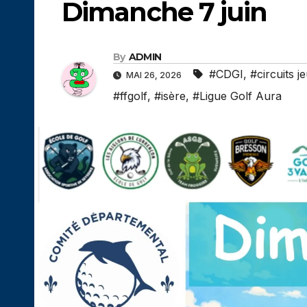
Dimanche 7 juin
By
ADMIN
#CDGI
,
#circuits j
MAI 26, 2026
#ffgolf
,
#isère
,
#Ligue Golf Aura