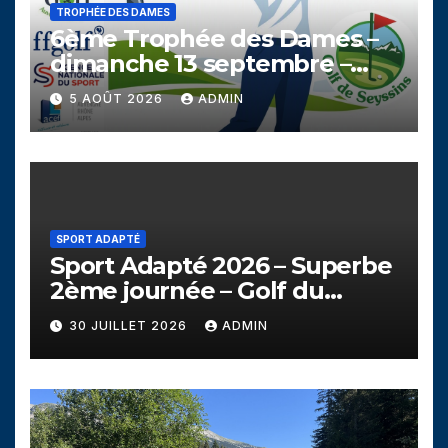
TROPHÉE DES DAMES
6ème Trophée des Dames –
dimanche 13 septembre –
Golf de Seyssins
5 AOÛT 2026
ADMIN
SPORT ADAPTÉ
Sport Adapté 2026 – Superbe
2ème journée – Golf du
Campanil
30 JUILLET 2026
ADMIN