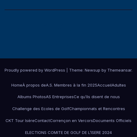
Comité Départemental
de Golf de l'Isère
Proudly powered by WordPress
|
Theme:
Newsup
by
Themeansar
.
Home
À propos de
A.S. Membres à la fin 2025
Accueil
Adultes
Albums Photos
AS Entreprises
Ce qu’ils disent de nous
Challenge des Ecoles de Golf
Championnats et Rencontres
CKT Tour Isère
Contact
Corrençon en Vercors
Documents Officiels
ELECTIONS COMITE DE GOLF DE L’ISERE 2024