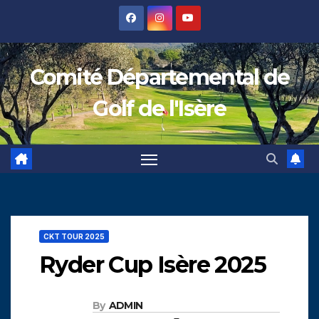
Skip
to
content
Comité Départemental de
Golf de l'Isère
CKT TOUR 2025
Ryder Cup Isère 2025
By
ADMIN