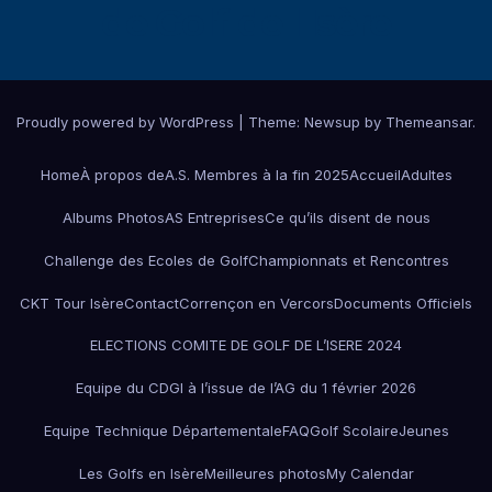
de Golf de l'Isère
Proudly powered by WordPress
|
Theme:
Newsup
by
Themeansar
.
Home
À propos de
A.S. Membres à la fin 2025
Accueil
Adultes
Albums Photos
AS Entreprises
Ce qu’ils disent de nous
Challenge des Ecoles de Golf
Championnats et Rencontres
CKT Tour Isère
Contact
Corrençon en Vercors
Documents Officiels
ELECTIONS COMITE DE GOLF DE L’ISERE 2024
Equipe du CDGI à l’issue de l’AG du 1 février 2026
Equipe Technique Départementale
FAQ
Golf Scolaire
Jeunes
Les Golfs en Isère
Meilleures photos
My Calendar