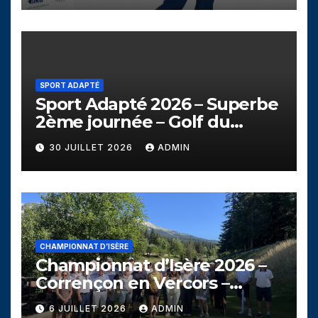
SPORT ADAPTÉ
Sport Adapté 2026 – Superbe
2ème journée – Golf du
Campanil
30 JUILLET 2026
ADMIN
CHAMPIONNAT D’ISÈRE
Championnat d’Isère 2026 –
Corrençon en Vercors –
Dimanche 5 juillet
6 JUILLET 2026
ADMIN