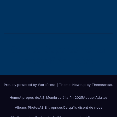
Comité Départemental
de Golf de l'Isère
Proudly powered by WordPress
|
Theme:
Newsup
by
Themeansar
.
Home
À propos de
A.S. Membres à la fin 2025
Accueil
Adultes
Albums Photos
AS Entreprises
Ce qu’ils disent de nous