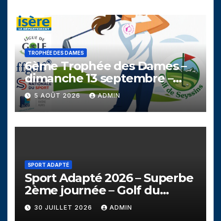
TROPHÉE DES DAMES
6ème Trophée des Dames –
dimanche 13 septembre –
Golf de Seyssins
5 AOÛT 2026
ADMIN
SPORT ADAPTÉ
Sport Adapté 2026 – Superbe
2ème journée – Golf du
Campanil
30 JUILLET 2026
ADMIN