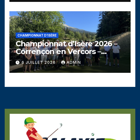
CHAMPIONNAT D’ISÈRE
Championnat d’Isère 2026 –
Corrençon en Vercors –
Dimanche 5 juillet
6 JUILLET 2026
ADMIN