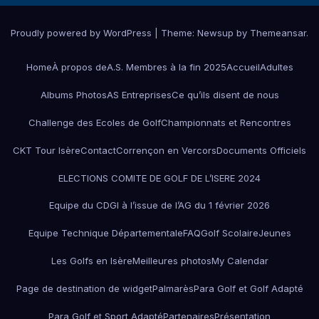
Proudly powered by WordPress
|
Theme:
Newsup
by
Themeansar
.
Home
À propos de
A.S. Membres à la fin 2025
Accueil
Adultes
Albums Photos
AS Entreprises
Ce qu’ils disent de nous
Challenge des Ecoles de Golf
Championnats et Rencontres
CKT Tour Isère
Contact
Corrençon en Vercors
Documents Officiels
ELECTIONS COMITE DE GOLF DE L’ISERE 2024
Equipe du CDGI à l’issue de l’AG du 1 février 2026
Equipe Technique Départementale
FAQ
Golf Scolaire
Jeunes
Les Golfs en Isère
Meilleures photos
My Calendar
Page de destination de widget
Palmarès
Para Golf et Golf Adapté
Para Golf et Sport Adapté
Partenaires
Présentation