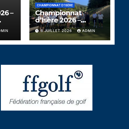
CHAMPIONNAT D’ISÈRE
26 –
Championnat
d’Isère 2026 –
u
Corrençon en
DMIN
6 JUILLET 2026
ADMIN
Vercors – Dimanche
5 juillet