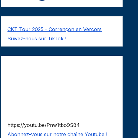
CKT Tour 2025 - Corrençon en Vercors
Suivez-nous sur TikTok !
https://youtu.be/Pnw1tbo9S84
Abonnez-vous sur notre chaîne Youtube !