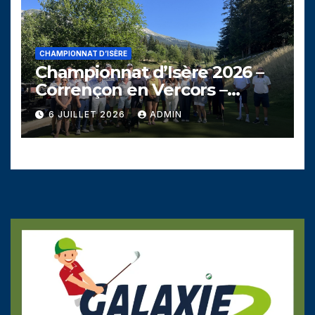
CHAMPIONNAT D’ISÈRE
Championnat d’Isère 2026 –
Corrençon en Vercors –
Dimanche 5 juillet
6 JUILLET 2026
ADMIN