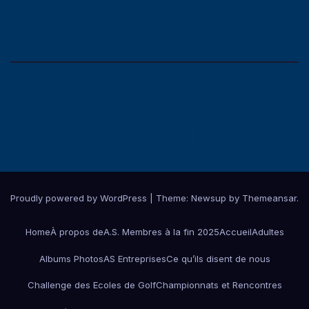
Comité Départemental
de Golf de l'Isère
Proudly powered by WordPress
|
Theme:
Newsup
by
Themeansar
.
Home
À propos de
A.S. Membres à la fin 2025
Accueil
Adultes
Albums Photos
AS Entreprises
Ce qu’ils disent de nous
Challenge des Ecoles de Golf
Championnats et Rencontres