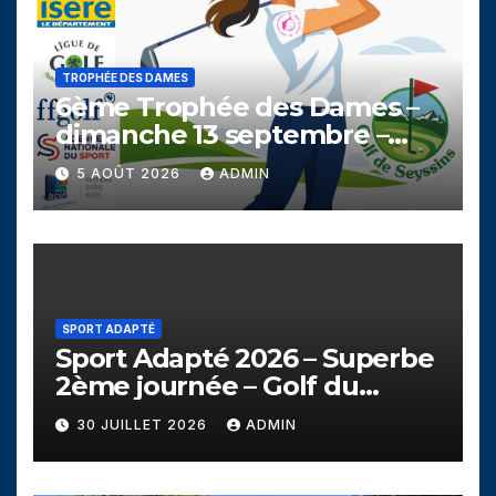
TROPHÉE DES DAMES
6ème Trophée des Dames –
dimanche 13 septembre –
Golf de Seyssins
5 AOÛT 2026
ADMIN
SPORT ADAPTÉ
Sport Adapté 2026 – Superbe
2ème journée – Golf du
Campanil
30 JUILLET 2026
ADMIN