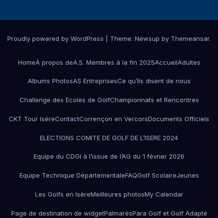
Proudly powered by WordPress
|
Theme:
Newsup
by
Themeansar
.
Home
À propos de
A.S. Membres à la fin 2025
Accueil
Adultes
Albums Photos
AS Entreprises
Ce qu’ils disent de nous
Challenge des Ecoles de Golf
Championnats et Rencontres
CKT Tour Isère
Contact
Corrençon en Vercors
Documents Officiels
ELECTIONS COMITE DE GOLF DE L’ISERE 2024
Equipe du CDGI à l’issue de l’AG du 1 février 2026
Equipe Technique Départementale
FAQ
Golf Scolaire
Jeunes
Les Golfs en Isère
Meilleures photos
My Calendar
Page de destination de widget
Palmarès
Para Golf et Golf Adapté