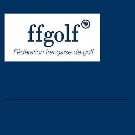
Comité Départemental
de Golf de l'Isère