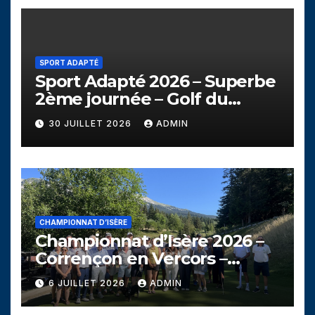
SPORT ADAPTÉ
Sport Adapté 2026 – Superbe
2ème journée – Golf du
Campanil
30 JUILLET 2026
ADMIN
CHAMPIONNAT D’ISÈRE
Championnat d’Isère 2026 –
Corrençon en Vercors –
Dimanche 5 juillet
6 JUILLET 2026
ADMIN