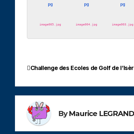
image005.jpg
image004.jpg
image003.jpg
Challenge des Ecoles de Golf de l’Isè
Navigation
de
l’article
By
Maurice LEGRAN