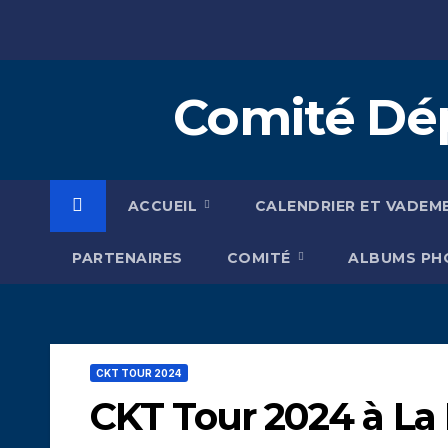
Skip
to
content
Comité Dép
ACCUEIL
CALENDRIER ET VADEM
PARTENAIRES
COMITÉ
ALBUMS P
CKT TOUR 2024
CKT Tour 2024 à La 