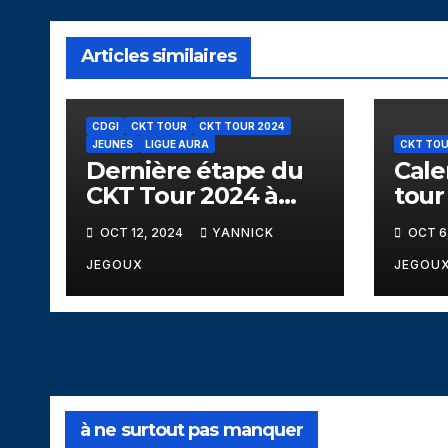
Articles similaires
CDGI
CKT TOUR
CKT TOUR 2024
JEUNES
LIGUE AURA
CKT TO
Dernière étape du
Cale
CKT Tour 2024 à
tour
Bresson le 12
l’Isè
OCT 12, 2024
YANNICK
OCT 6
octobre
JEGOUX
JEGOU
à ne surtout pas manquer