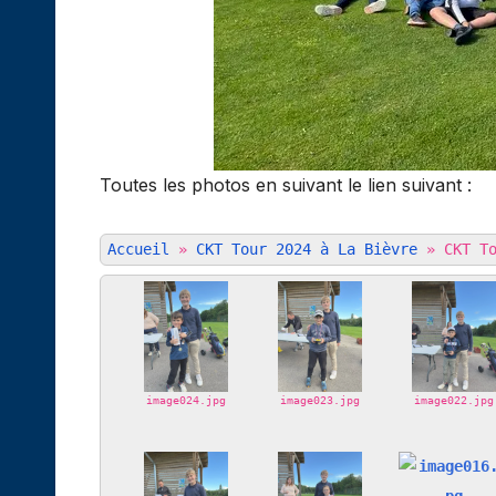
Toutes les photos en suivant le lien suivant :
Accueil
»
CKT Tour 2024 à La Bièvre
»
CKT T
image024.jpg
image023.jpg
image022.jpg