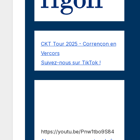
CKT Tour 2025 - Corrençon en
Vercors
Suivez-nous sur TikTok !
https://youtu.be/Pnw1tbo9S84