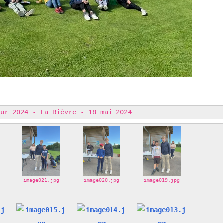
our 2024 - La Bièvre - 18 mai 2024
image021.jpg
image020.jpg
image019.jpg