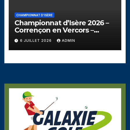
CHAMPIONNAT D’ISÈRE
Championnat d’Isère 2026 –
Corrençon en Vercors –
Dimanche 5 juillet
6 JUILLET 2026
ADMIN