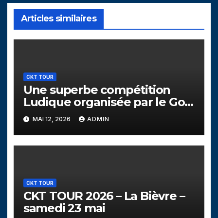
Articles similaires
CKT TOUR
Une superbe compétition
Ludique organisée par le Golf
de la Bièvre au profit de
MAI 12, 2026
ADMIN
l’école de golf
CKT TOUR
CKT TOUR 2026 – La Bièvre –
samedi 23 mai