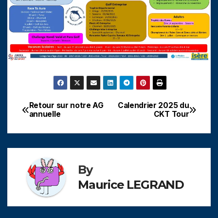
Retour sur notre AG
Calendrier 2025 du
Navigation
annuelle
CKT Tour
de
l’article
By
Maurice LEGRAND