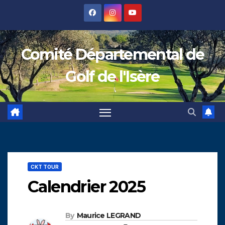
Skip
to
content
Comité Départemental de
Golf de l'Isère
CKT TOUR
Calendrier 2025
By
Maurice LEGRAND