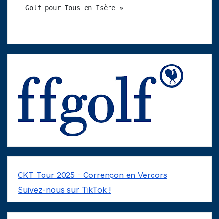
Golf pour Tous en Isère »
CKT Tour 2025 - Corrençon en Vercors
Suivez-nous sur TikTok !