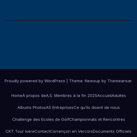
Comité Départemental
de Golf de l'Isère
Proudly powered by WordPress
|
Theme:
Newsup
by
Themeansar
.
Home
À propos de
A.S. Membres à la fin 2025
Accueil
Adultes
Albums Photos
AS Entreprises
Ce qu’ils disent de nous
Challenge des Ecoles de Golf
Championnats et Rencontres
CKT Tour Isère
Contact
Corrençon en Vercors
Documents Officiels