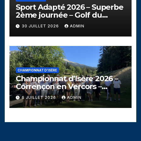
Sport Adapté 2026 – Superbe
2ème journée – Golf du
Campanil
30 JUILLET 2026
ADMIN
CHAMPIONNAT D’ISÈRE
Championnat d’Isère 2026 –
Corrençon en Vercors –
Dimanche 5 juillet
6 JUILLET 2026
ADMIN