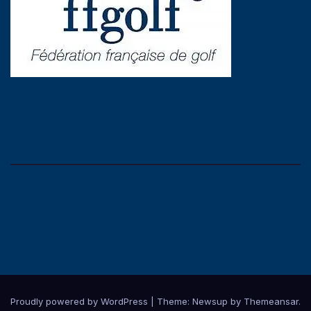
Comité Départemental
de Golf de l'Isère
Proudly powered by WordPress
|
Theme:
Newsup
by
Themeansar
.