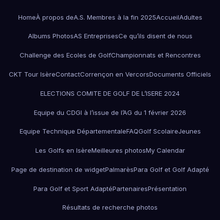
Home
À propos de
A.S. Membres à la fin 2025
Accueil
Adultes
Albums Photos
AS Entreprises
Ce qu’ils disent de nous
Challenge des Ecoles de Golf
Championnats et Rencontres
CKT Tour Isère
Contact
Corrençon en Vercors
Documents Officiels
ELECTIONS COMITE DE GOLF DE L’ISERE 2024
Equipe du CDGI à l’issue de l’AG du 1 février 2026
Equipe Technique Départementale
FAQ
Golf Scolaire
Jeunes
Les Golfs en Isère
Meilleures photos
My Calendar
Page de destination de widget
Palmarès
Para Golf et Golf Adapté
Para Golf et Sport Adapté
Partenaires
Présentation
Résultats de recherche photos