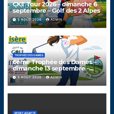
CKT Tour 2026 – dimanche 6
septembre – Golf des 2 Alpes
5 AOÛT 2026
ADMIN
TROPHÉE DES DAMES
6ème Trophée des Dames –
dimanche 13 septembre –
Golf de Seyssins
5 AOÛT 2026
ADMIN
SPORT ADAPTÉ