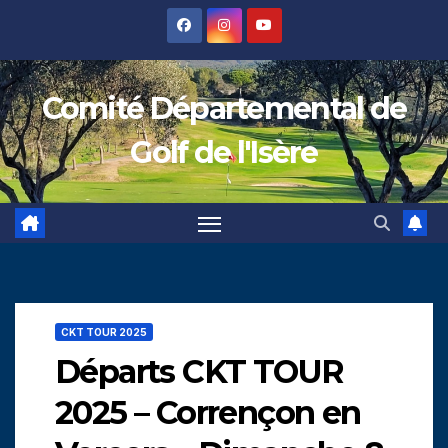
Skip
to
content
Comité Départemental de
Golf de l'Isère
CKT TOUR 2025
Départs CKT TOUR
2025 – Corrençon en