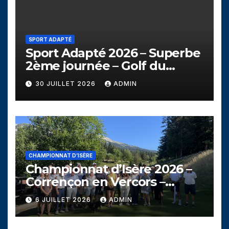
SPORT ADAPTÉ
Sport Adapté 2026 – Superbe
2ème journée – Golf du
Campanil
30 JUILLET 2026
ADMIN
CHAMPIONNAT D’ISÈRE
Championnat d’Isère 2026 –
Corrençon en Vercors –
Dimanche 5 juillet
6 JUILLET 2026
ADMIN