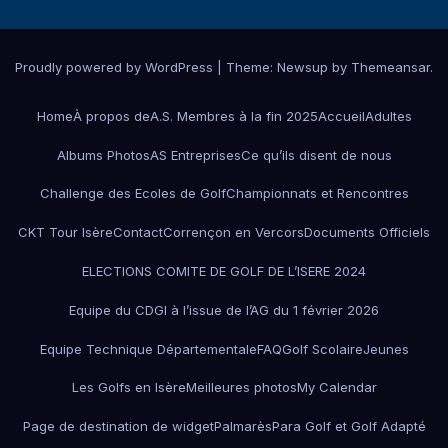
Proudly powered by WordPress
|
Theme:
Newsup
by
Themeansar
.
Home
À propos de
A.S. Membres à la fin 2025
Accueil
Adultes
Albums Photos
AS Entreprises
Ce qu’ils disent de nous
Challenge des Ecoles de Golf
Championnats et Rencontres
CKT Tour Isère
Contact
Corrençon en Vercors
Documents Officiels
ELECTIONS COMITE DE GOLF DE L’ISERE 2024
Equipe du CDGI à l’issue de l’AG du 1 février 2026
Equipe Technique Départementale
FAQ
Golf Scolaire
Jeunes
Les Golfs en Isère
Meilleures photos
My Calendar
Page de destination de widget
Palmarès
Para Golf et Golf Adapté