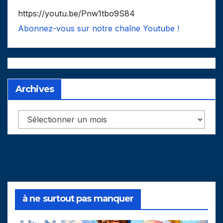
https://youtu.be/Pnw1tbo9S84
Abonnez-vous sur notre chaîne Youtube !
Archives
Archives
à ne surtout pas manquer