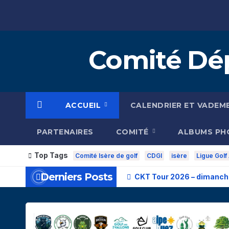
Skip
to
content
Comité Dép
ACCUEIL
CALENDRIER ET VADEM
PARTENAIRES
COMITÉ
ALBUMS P
Top Tags
Comité Isère de golf
CDGI
isère
Ligue Golf
Derniers Posts
CKT Tour 2026 – dimanche