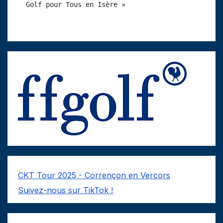
Golf pour Tous en Isère »
CKT Tour 2025 - Corrençon en Vercors
Suivez-nous sur TikTok !