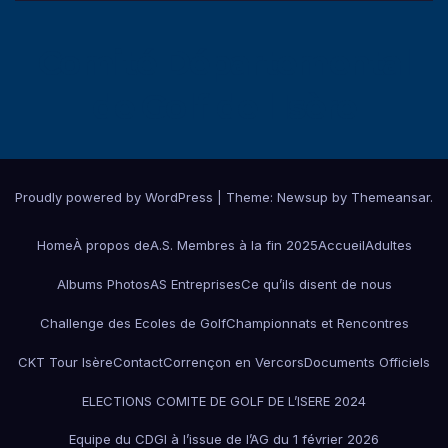
Comité Départemental
de Golf de l'Isère
Proudly powered by WordPress
|
Theme:
Newsup
by
Themeansar
.
Home
À propos de
A.S. Membres à la fin 2025
Accueil
Adultes
Albums Photos
AS Entreprises
Ce qu’ils disent de nous
Challenge des Ecoles de Golf
Championnats et Rencontres
CKT Tour Isère
Contact
Corrençon en Vercors
Documents Officiels
ELECTIONS COMITE DE GOLF DE L’ISERE 2024
Equipe du CDGI à l’issue de l’AG du 1 février 2026