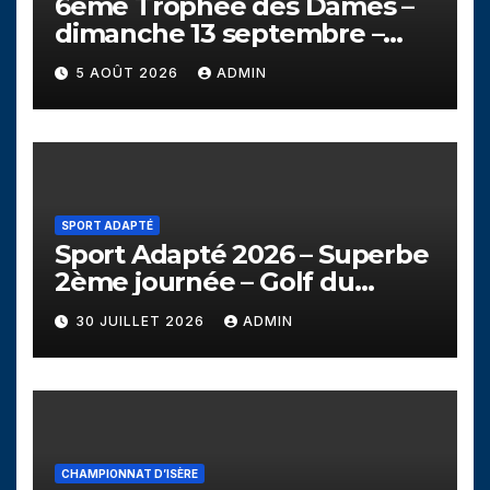
6ème Trophée des Dames –
dimanche 13 septembre –
Golf de Seyssins
5 AOÛT 2026
ADMIN
SPORT ADAPTÉ
Sport Adapté 2026 – Superbe
2ème journée – Golf du
Campanil
30 JUILLET 2026
ADMIN
CHAMPIONNAT D’ISÈRE