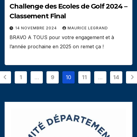
Challenge des Ecoles de Golf 2024 –
Classement Final
14 NOVEMBRE 2024
MAURICE LEGRAND
BRAVO A TOUS pour votre engagement et à
l’année prochaine en 2025 on remet ça !
Pagination
1
…
9
10
11
…
14
des
publications